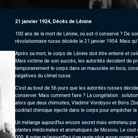
21 janvier 1924, Décès de Lénine
100 ans de la mort de Lénine, où est-il conservé ? De son 
révolutionnaire russe décède le 21 janvier 1954. Mais qu
Après sa mort, le corps de Lénine doit être enterré et ce
Mais victime de son succès, les autorités decident de pro
temporairement le corps dans un mausolée en bois, cons
négatives du climat russe.
C’est au bout de 56 jours que les autorités russes déciden
conserver. Mais comment faire ? La congélation : solution
alors que deux chimistes, Vladimir Vorobyov et Boris Zbar
cocktail chimique injecté dans le corps pour empêcher l
Un mélange aujourd’hui encore secret mais entretenu par u
plantes médicinales et aromatiques de Moscou. Le cout d
000. A noter qu’aujourd’hui il ne reste plus aucun organe 