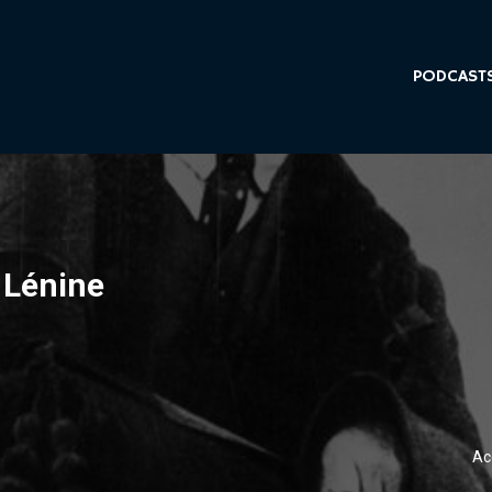
PODCAST
 Lénine
Ac