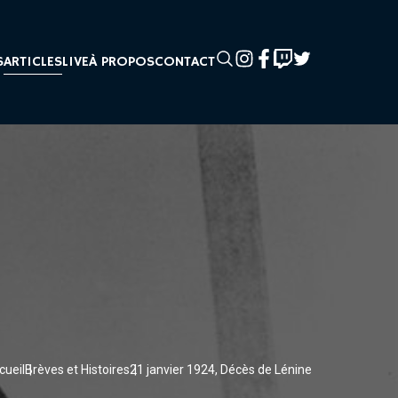
S
ARTICLES
LIVE
À PROPOS
CONTACT
cueil
Brèves et Histoires
21 janvier 1924, Décès de Lénine